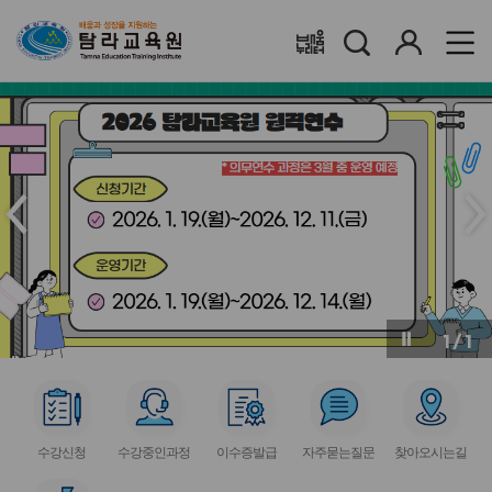
검
로
배움누리터
색
그
인
메
메
인
인
슬
슬
라
라
이
이
드
드
이
다
전
음
1
/
1
버
버
튼
튼
서
서
서
서
서
비
비
비
비
비
수강신청
수강중인과정
이수증발급
자주묻는질문
찾아오시는길
스
스
스
스
스
아
아
아
아
아