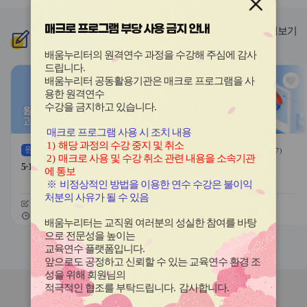
이
이
드
드
매크로 프로그램 부당 사용 금지 안내
버
버
더보기
신규
과정
튼
튼
이
다
배움누리터의 원격연수 과정을 수강해 주심에 감사
전
음
드립니다
.
관
관
배움누리터 공동활용기관은 매크로 프로그램을 사
심
심
용한
원격연수
아
아
수강을 금지하고 있습니다.
이
이
콘
콘
매크로 프로그램 사용 시 조치 내용
1)
해당 과정의 수강 중지 및 취소
원격
(상시)
원격
(상시)
(
58
)
(
7
)
2)
매크로 사용 및 수강 취소 관련 내용을 소속기관
5·18민주화운동에 한 걸음 더
교육연극 활용 수업
에 통보
※
비정상적인 방법을 이용한 연수 수강은 불이익
처분의 사유가 될 수 있음
신청기간
26.06.26 ~ 26.12.11
신청기간
26.06.24 ~ 26.12.11
교육기간
26.06.26 ~ 26.12.14
교육기간
26.06.24 ~ 26.12.14
배움누리터는 교직원 여러분의 성실한 참여를 바탕
으로 전문성을 높이는
슬
슬
교육연수 플랫폼입니다
.
라
라
앞으로도 공정하고 신뢰할 수 있는 교육연수 환경 조
이
이
성을 위해 회원님의
드
드
적극적인 협조를 부탁드립니다
.
감사합니다
.
버
버
연수원
소식