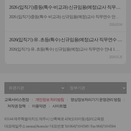
2026 (입직기)중등(특수·비교과) 신규임용(예정)교사 직무연
수 운영 계획
2026 (입직기)중등(특수·비교과) 신규임용(예정)교사 직무연수 안내 1. 연수 운영 개요 구 분내 용과 정 명 2026 (입직기)중등(특수·비교과) 신규임용(예정)교사 직무연수 안내대 상 중등 신규임용(예정)교사(특수·비교과 포함) 160명(예정)운 영 방 법 혼합연수(총 50시간) ☞ 집합연수(28시간) + 원격연수(콘텐츠)(22시간)기간 / 장소 집합연수 2026. 2. 23.(월) ~ 2. 24.(화), 2. 26.(목) ~ 2. 27.(금) , 28시간 / 탐라교육원 원격연수(콘텐츠) 2026. 2. 11.(수) ~ 2. 27.(금), 22시간 / 자택 및 거주지 2. 수강신청 기간: 2026. 2. 5.(목) ~ 2026. 2. 10.(화) ◦ 탐라교육원 홈페이지(http://www.tamna.or.kr)에서 회원 가입 후 신청 → [붙임 3] 탐라교육원 홈페이지 가입 방법 안내 참조 3. 연수 운영에 따른 안내 ◦ 개인 컵 활용 협조 (공공기관 1회용품 사용 줄이기 실천지침에 따라 일회용 종이컵 미비치) ◦ 2026. 2. 24.(화), 2. 26.(목) 연수 시 개인 노트북 필요 4. 탐라교육원 오는 방법 가. 탐라교육원 셔틀버스 이용(74고 2886) 오전9:25 제주대학교(김밥천국 제주대점 앞) 정문 앞 출발 → 산천단 한국폴리텍대학 버스 정류장 (제주의료원 방면)→ 탐라교육원오후17:50 탐라교육원 출발 → 산천단 한국폴리텍대학 버스정류장→ 제주대학교(김밥천국 제주대점 앞) 나. 475번 버스 이용: [붙임 4] 참고 다. 개인차량 이용 5. 기타 협조사항 ◦ 연수생 대상 숙박 시설은 따로 운영하지 않으므로 타 시도 거주자는 개별 해결 ◦ 연수 포기 문의: 초등교육과 장학사 고여림(064-710-0334) ◦ 연수 운영(수강신청 등) 문의: 탐라교육원 교육연구사 고인숙(064-710-0512)* 최종합격자 서류제출기간에 교육청 방문 시 대리접수로 인해 개인정보동의서를 작성하지 못한 연수생은 첨부파일의 "개인정보동의서"를 작성 후, 제출해야 함(원본은 2.23.(월)에 등록 시 제출). 제출 관련은 064) 710-0512로 문의바랍니다.
2026.02.04
2026(입직기) 유․초등(특수) 신규임용(예정)교사 직무연수 안
내
2026(입직기) 유․초등(특수) 신규임용(예정)교사 직무연수 안내 1. 연수 운영 개요 구분내용과정명2026(입직기) 유․초등(특수) 신규임용(예정)교사 직무연수대상유·초등(특수) 신규임용(예정)교사 76명운영방법혼합연수(총50시간) ☞ 집합연수(28시간) + 원격연수(22시간) 기간/장소집합연수: 2. 3.(화) ~ 2. 6.(금), 28시간 / 탐라교육원원격연수(콘텐츠): 2. 7.(토) ~ 2. 13.(금), 22시간 / 자택 및 거주지 2. 수강신청 기간 ◦ 2026. 1. 28.(수) ~ 2. 2.(월) 10:00 ◦ 탐라교육원 홈페이지(http://www.tamna.or.kr)에서 회원가입-로그인-수강신청-혼합과정-(입직기)2026 유·초등(특수) 신규임용(예정)교사 직무연수 → (붙임 3) 탐라교육원 홈페이지 가입 방법 안내 참조 3. 연수 운영에 따른 안내: 개인 컵 활용 협조, 2026. 2. 5.(목) 연수 시 개인 노트북 필요 (공공기관 1회용품 사용 줄이기 실천 지침에 따라 일회용 종이컵 미비치) 4. 탐라교육원 오는 방법 가. 탐라교육원 버스 이용(74고 2886) -오전: 제주대학교(김밥천국 제주대점 앞) 정문 앞 9:25 출발→산천단 한국폴리텍대학 버스정류장(제주의료원 방면)→탐라교육원 -오후: 탐라교육원 17:50 출발→산천단 한국폴리텍대학 버스정류장→제주대학교(김밥천국 제주대점 앞) 나. 475번 버스 이용(붙임 4 참고) 다. 개인차량 이용 5. 기타 협조사항 ◦연수생 대상 숙박 시설은 따로 운영하지 않으므로 타 시도 거주자는 개별 해결 ◦연수 포기 문의: 초등교육과 장학사 고여림 064-710-0334 ◦연수 운영(수강신청 등) 문의: 탐라교육원 교육연구사 정은희 064-710-0514
2026.01.28
유
정
관
부
기
기
교육서비스헌장
개인정보 처리방침
영상정보처리기기 운영관리 방침
관
관
저작권 정책
이용약관
사이트맵
선
선
택
택
63144 제주특별자치도 제주시 산록북로 429(오라이동) 탐라교육원
대표메일주소 tamna@korea.kr / 대표번호 Tel 064)710-0500 / Fax 064)710-0564