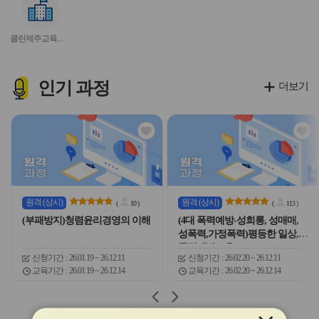
이
이
이
이
이
서
콘
콘
콘
콘
콘
비
클린제주교육신고방(부패방지신고센터)
스
아
이
콘
인기
과정
더보기
관
관
심
심
아
아
이
이
콘
콘
원격
(상시)
원격
(상시)
(
10
)
(
113
)
(부패방지)청렴윤리경영의 이해
(4대 폭력예방-성희롱, 성매매,
성폭력,가정폭력)평등한 일상,
폭력예방교육
신청기간
26.01.19 ~ 26.12.11
신청기간
26.02.20 ~ 26.12.11
교육기간
26.01.19 ~ 26.12.14
교육기간
26.02.20 ~ 26.12.14
슬
슬
라
라