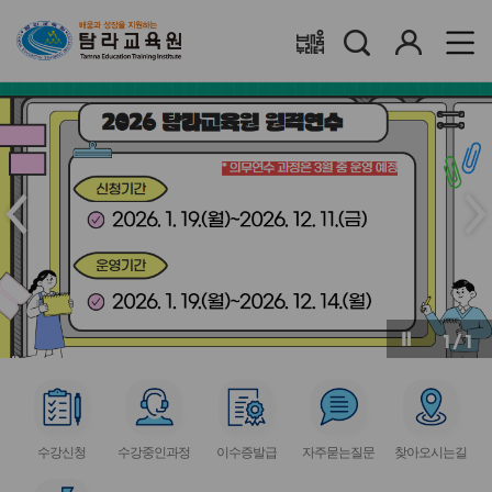
검
로
배움누리터
색
그
인
메
메
인
인
슬
슬
라
라
이
이
드
드
이
다
전
음
1
/
1
버
버
튼
튼
서
서
서
서
서
비
비
비
비
비
수강신청
수강중인과정
이수증발급
자주묻는질문
찾아오시는길
스
스
스
스
스
아
아
아
아
아