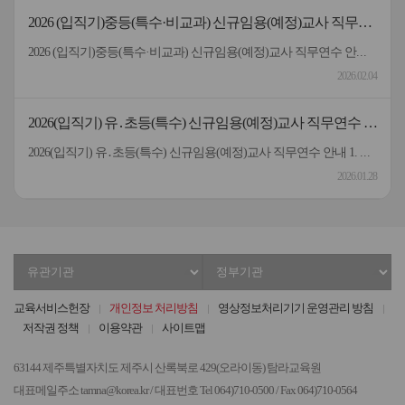
2026 (입직기)중등(특수·비교과) 신규임용(예정)교사 직무연
수 운영 계획
2026 (입직기)중등(특수·비교과) 신규임용(예정)교사 직무연수 안내 1. 연수 운영 개요 구 분내 용과 정 명 2026 (입직기)중등(특수·비교과) 신규임용(예정)교사 직무연수 안내대 상 중등 신규임용(예정)교사(특수·비교과 포함) 160명(예정)운 영 방 법 혼합연수(총 50시간) ☞ 집합연수(28시간) + 원격연수(콘텐츠)(22시간)기간 / 장소 집합연수 2026. 2. 23.(월) ~ 2. 24.(화), 2. 26.(목) ~ 2. 27.(금) , 28시간 / 탐라교육원 원격연수(콘텐츠) 2026. 2. 11.(수) ~ 2. 27.(금), 22시간 / 자택 및 거주지 2. 수강신청 기간: 2026. 2. 5.(목) ~ 2026. 2. 10.(화) ◦ 탐라교육원 홈페이지(http://www.tamna.or.kr)에서 회원 가입 후 신청 → [붙임 3] 탐라교육원 홈페이지 가입 방법 안내 참조 3. 연수 운영에 따른 안내 ◦ 개인 컵 활용 협조 (공공기관 1회용품 사용 줄이기 실천지침에 따라 일회용 종이컵 미비치) ◦ 2026. 2. 24.(화), 2. 26.(목) 연수 시 개인 노트북 필요 4. 탐라교육원 오는 방법 가. 탐라교육원 셔틀버스 이용(74고 2886) 오전9:25 제주대학교(김밥천국 제주대점 앞) 정문 앞 출발 → 산천단 한국폴리텍대학 버스 정류장 (제주의료원 방면)→ 탐라교육원오후17:50 탐라교육원 출발 → 산천단 한국폴리텍대학 버스정류장→ 제주대학교(김밥천국 제주대점 앞) 나. 475번 버스 이용: [붙임 4] 참고 다. 개인차량 이용 5. 기타 협조사항 ◦ 연수생 대상 숙박 시설은 따로 운영하지 않으므로 타 시도 거주자는 개별 해결 ◦ 연수 포기 문의: 초등교육과 장학사 고여림(064-710-0334) ◦ 연수 운영(수강신청 등) 문의: 탐라교육원 교육연구사 고인숙(064-710-0512)* 최종합격자 서류제출기간에 교육청 방문 시 대리접수로 인해 개인정보동의서를 작성하지 못한 연수생은 첨부파일의 "개인정보동의서"를 작성 후, 제출해야 함(원본은 2.23.(월)에 등록 시 제출). 제출 관련은 064) 710-0512로 문의바랍니다.
2026.02.04
2026(입직기) 유․초등(특수) 신규임용(예정)교사 직무연수 안
내
2026(입직기) 유․초등(특수) 신규임용(예정)교사 직무연수 안내 1. 연수 운영 개요 구분내용과정명2026(입직기) 유․초등(특수) 신규임용(예정)교사 직무연수대상유·초등(특수) 신규임용(예정)교사 76명운영방법혼합연수(총50시간) ☞ 집합연수(28시간) + 원격연수(22시간) 기간/장소집합연수: 2. 3.(화) ~ 2. 6.(금), 28시간 / 탐라교육원원격연수(콘텐츠): 2. 7.(토) ~ 2. 13.(금), 22시간 / 자택 및 거주지 2. 수강신청 기간 ◦ 2026. 1. 28.(수) ~ 2. 2.(월) 10:00 ◦ 탐라교육원 홈페이지(http://www.tamna.or.kr)에서 회원가입-로그인-수강신청-혼합과정-(입직기)2026 유·초등(특수) 신규임용(예정)교사 직무연수 → (붙임 3) 탐라교육원 홈페이지 가입 방법 안내 참조 3. 연수 운영에 따른 안내: 개인 컵 활용 협조, 2026. 2. 5.(목) 연수 시 개인 노트북 필요 (공공기관 1회용품 사용 줄이기 실천 지침에 따라 일회용 종이컵 미비치) 4. 탐라교육원 오는 방법 가. 탐라교육원 버스 이용(74고 2886) -오전: 제주대학교(김밥천국 제주대점 앞) 정문 앞 9:25 출발→산천단 한국폴리텍대학 버스정류장(제주의료원 방면)→탐라교육원 -오후: 탐라교육원 17:50 출발→산천단 한국폴리텍대학 버스정류장→제주대학교(김밥천국 제주대점 앞) 나. 475번 버스 이용(붙임 4 참고) 다. 개인차량 이용 5. 기타 협조사항 ◦연수생 대상 숙박 시설은 따로 운영하지 않으므로 타 시도 거주자는 개별 해결 ◦연수 포기 문의: 초등교육과 장학사 고여림 064-710-0334 ◦연수 운영(수강신청 등) 문의: 탐라교육원 교육연구사 정은희 064-710-0514
2026.01.28
유
정
관
부
기
기
교육서비스헌장
개인정보 처리방침
영상정보처리기기 운영관리 방침
관
관
저작권 정책
이용약관
사이트맵
선
선
택
택
63144 제주특별자치도 제주시 산록북로 429(오라이동) 탐라교육원
대표메일주소 tamna@korea.kr / 대표번호 Tel 064)710-0500 / Fax 064)710-0564