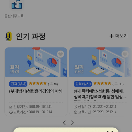
이
이
이
이
이
서
콘
콘
콘
콘
콘
비
클린제주교육신고방(부패방지신고센터)
스
아
이
콘
인기
과정
더보기
관
관
심
심
아
아
이
이
콘
콘
원격
(상시)
원격
(상시)
(
10
)
(
113
)
(부패방지)청렴윤리경영의 이해
(4대 폭력예방-성희롱, 성매매,
성폭력,가정폭력)평등한 일상,
폭력예방교육
신청기간
26.01.19 ~ 26.12.11
신청기간
26.02.20 ~ 26.12.11
교육기간
26.01.19 ~ 26.12.14
교육기간
26.02.20 ~ 26.12.14
슬
슬
라
라