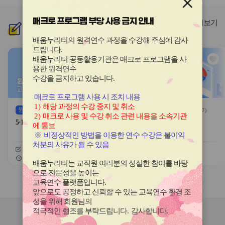
이
이
드
드
매크로 프로그램 부당 사용 금지 안내
버
버
더보기
신규
과정
튼
튼
이
다
배움누리터의 원격연수 과정을 수강해 주심에 감사
전
음
드립니다
.
관
관
배움누리터 공동활용기관은 매크로 프로그램을 사
심
심
용한
원격연수
아
아
수강을 금지하고 있습니다.
이
이
콘
콘
매크로 프로그램 사용 시 조치 내용
1)
해당 과정의 수강 중지 및 취소
원격
(상시)
원격
(상시)
(
58
)
(
7
)
2)
매크로 사용 및 수강 취소 관련 내용을 소속기관
5·18민주화운동에 한 걸음 더
교육연극 활용 수업
에 통보
※
비정상적인 방법을 이용한 연수 수강은 불이익
처분의 사유가 될 수 있음
신청기간
26.06.26 ~ 26.12.11
신청기간
26.06.24 ~ 26.12.11
교육기간
26.06.26 ~ 26.12.14
교육기간
26.06.24 ~ 26.12.14
배움누리터는 교직원 여러분의 성실한 참여를 바탕
으로 전문성을 높이는
슬
슬
교육연수 플랫폼입니다
.
라
라
앞으로도 공정하고 신뢰할 수 있는 교육연수 환경 조
이
이
성을 위해 회원님의
드
드
적극적인 협조를 부탁드립니다
.
감사합니다
.
버
버
연수원
소식