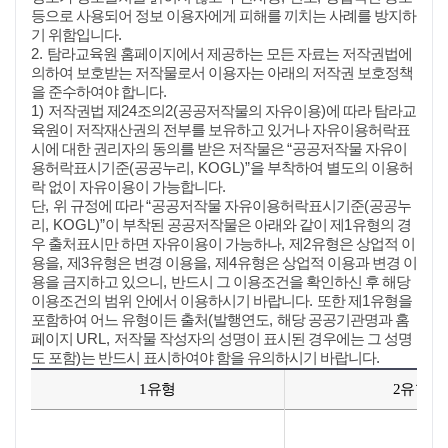
등으로 사용되어 정보 이용자에게 피해를 끼치는 사례를 방지하
.
기 위함입니다
2.
탐라교육원 홈페이지에서 제공하는 모든 자료는 저작권법에
의하여 보호받는 저작물로서 이용자는 아래의 저작권 보호정책
.
을 준수하여야 합니다
1)
24
2(
)
저작권법 제
조의
공공저작물의 자유이용
에 따라 탐라교
육원이 저작재산권의 전부를 보유하고 있거나 자유이용허락표
“
시에 대한 권리자의 동의를 받은 저작물은
공공저작물 자유이
(
, KOGL)”
용허락표시기준
공공누리
을 부착하여 별도의 이용허
.
락 없이 자유이용이 가능합니다
,
“
(
단
위 규정에 따라
공공저작물 자유이용허락표시기준
공공누
, KOGL)”
1
리
이 부착된 공공저작물은 아래와 같이 제
유형의 경
,
2
우 출처표시만 하면 자유이용이 가능하나
제
유형은 상업적 이
,
3
,
4
용을
제
유형은 변경 이용을
제
유형은 상업적 이용과 변경 이
,
용을 금지하고 있으니
반드시 그 이용조건을 확인하신 후 해당
.
1
이용조건의 범위 안에서 이용하시기 바랍니다
또한 제
유형을
(
,
포함하여 어느 유형이든 출처
발행연도
해당 공공기관명과 홈
URL,
페이지
저작물 작성자의 성명이 표시된 경우에는 그 성명
)
.
도 포함
는 반드시 표시하여야 함을 유의하시기 바랍니다
1유형
2유형