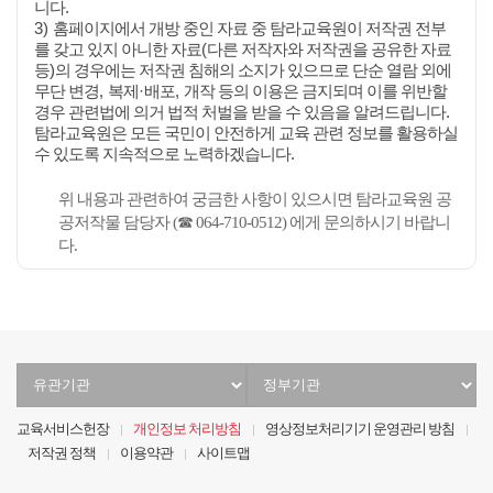
.
니다
3)
홈페이지에서 개방 중인 자료 중 탐라교육원이 저작권 전부
(
를 갖고 있지 아니한 자료
다른 저작자와 저작권을 공유한 자료
)
등
의 경우에는 저작권 침해의 소지가 있으므로 단순 열람 외에
,
·
,
무단 변경
복제
배포
개작 등의 이용은 금지되며 이를 위반할
.
경우 관련법에 의거 법적 처벌을 받을 수 있음을 알려드립니다
탐라교육원은 모든 국민이 안전하게 교육 관련 정보를 활용하실
.
수 있도록 지속적으로 노력하겠습니다
3
위 내용과 관련하여 궁금한 사항이 있으시면 탐라교육원 공
공저작물 담당자 (☎ 064-710-0512) 에게 문의하시기 바랍니
다.
유
정
관
부
기
기
교육서비스헌장
개인정보 처리방침
영상정보처리기기 운영관리 방침
관
관
저작권 정책
이용약관
사이트맵
선
선
택
택