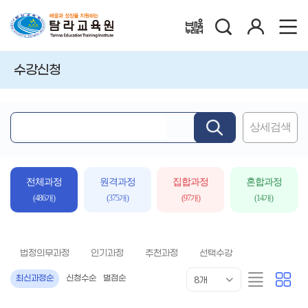
검
로
배움누리터
색
그
인
수강신청
상세검색
핵
심
어
입
전체과정
원격과정
집합과정
혼합과정
력
(486개)
(375개)
(97개)
(14개)
법정의무과정
인기과정
추천과정
선택수강
목
리
카
최신과정순
신청수순
별점순
8개
록
스
드
표
트
형