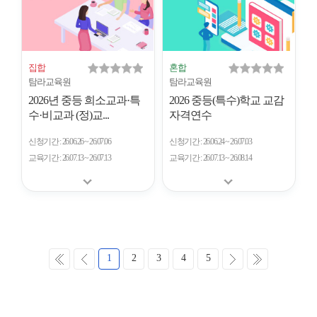
집합
혼합
탐라교육원
탐라교육원
2026년 중등 희소교과·특
2026 중등(특수)학교 교감
수·비교과 (정)교...
자격연수
신청기간
26.06.26 ~ 26.07.06
신청기간
26.06.24 ~ 26.07.03
교육기간
26.07.13 ~ 26.07.13
교육기간
26.07.13 ~ 26.08.14
처
이
다
마
1
2
3
4
5
음
전
음
지
막