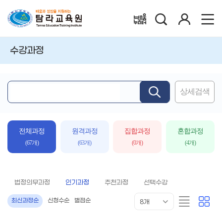
검
로
배움누리터
색
그
인
수강과정
상세검색
핵
심
어
입
전체과정
원격과정
집합과정
혼합과정
력
(67개)
(63개)
(0개)
(4개)
법정의무과정
인기과정
추천과정
선택수강
목
리
카
최신과정순
신청수순
별점순
8개
록
스
드
표
트
형