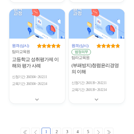
원격
(상시)
원격
(상시)
탐라교육원
법정의무
탐라교육원
고등학교 성취평가제 이
(부패방지)청렴윤리경영
해와 평가 사례
의 이해
신청기간
26.03.04 ~ 26.12.11
신청기간
26.01.19 ~ 26.12.11
교육기간
26.03.04 ~ 26.12.14
교육기간
26.01.19 ~ 26.12.14
처
이
다
마
1
2
3
4
5