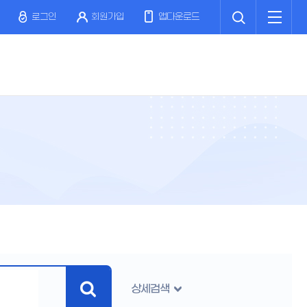
검
전
색
체
로그인
회원가입
앱다운로드
메
뉴
상세검색
검
색