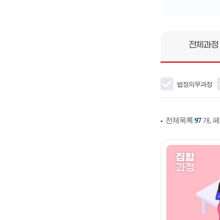
전체과정
법정의무과정
전체목록
97
개, 