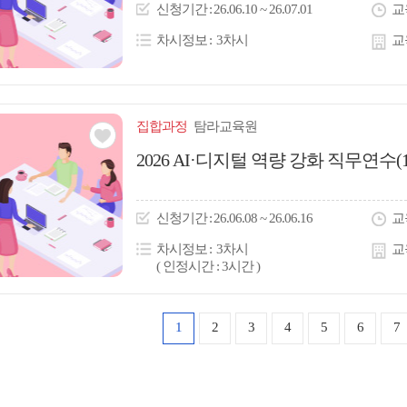
이
신청
기간
26.06.10 ~ 26.07.01
교
콘
차시정보
3차시
교
집합
과정
탐라교육원
관심
2026 AI·디지털 역량 강화 직무연수(
아
이
신청
기간
26.06.08 ~ 26.06.16
교
콘
차시정보
3차시
교
( 인정시간 : 3시간 )
1
2
3
4
5
6
7