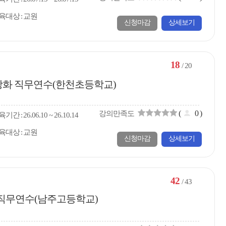
육대상
교원
신청마감
상세보기
18
/ 20
량 강화 직무연수(한천초등학교)
(
0
)
강의만족도
육
기간
26.06.10 ~ 26.10.14
육대상
교원
신청마감
상세보기
42
/ 43
화 직무연수(남주고등학교)