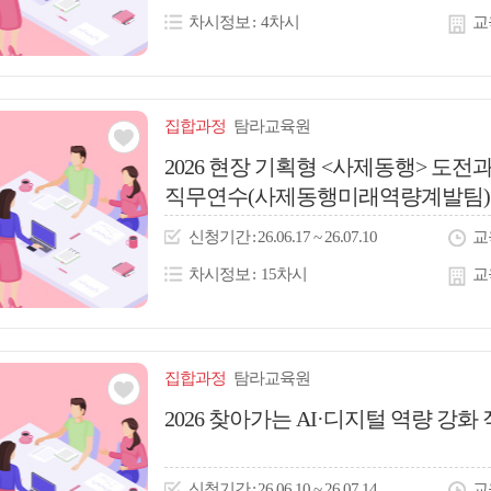
콘
차시정보
4차시
교
집합
과정
탐라교육원
관심
2026 현장 기획형 <사제동행> 도전
직무연수(사제동행미래역량계발팀)
아
이
신청
기간
26.06.17 ~ 26.07.10
교
콘
차시정보
15차시
교
집합
과정
탐라교육원
관심
2026 찾아가는 AI·디지털 역량 
아
이
신청
기간
26.06.10 ~ 26.07.14
교