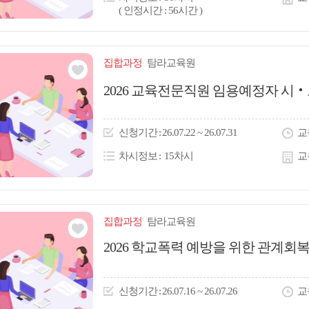
( 인정시간 : 56시간 )
집합
과정
탐라교육원
관심
2026 교육전문직원 임용예정자 
아
이
신청
기간
26.07.22 ~ 26.07.31
교
콘
차시정보
15차시
교
집합
과정
탐라교육원
관심
2026 학교폭력 예방을 위한 관계회
아
이
신청
기간
26.07.16 ~ 26.07.26
교
콘