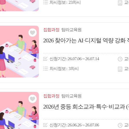
차시정보
23차시
교
집합
과정
탐라교육원
관심
2026 찾아가는 AI·디지털 역량 강
아
이
신청
기간
26.07.06 ~ 26.07.14
교
콘
차시정보
3차시
교
집합
과정
탐라교육원
관심
2026년 중등 희소교과·특수·비교과 
아
이
신청
기간
26.06.26 ~ 26.07.06
교