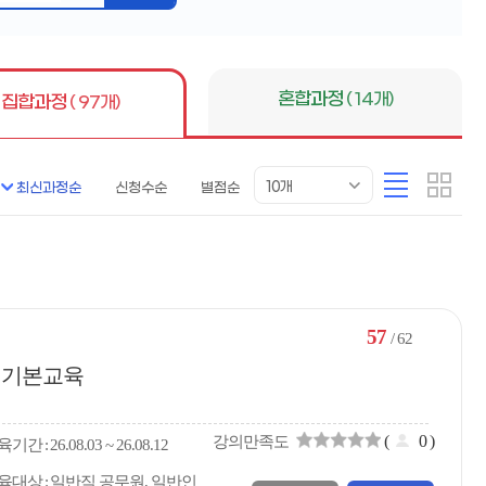
버
튼
혼합과정
( 14개)
집합과정
( 97개)
목
리
카
10개
최신과정순
신청수순
별점순
록
스
드
표
트
형
시
형
개
수
57
/ 62
자 기본교육
(
0
)
강의만족도
육
기간
26.08.03 ~ 26.08.12
육대상
일반직 공무원, 일반인