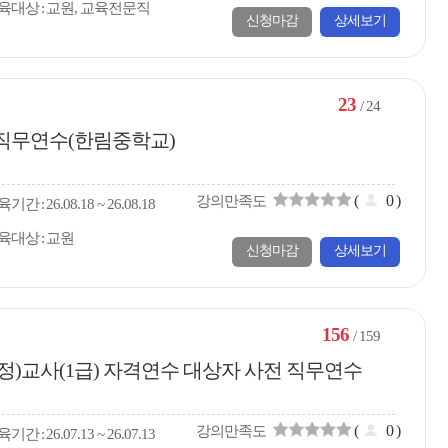
육대상
교원, 교육전문직
신청마감
상세보기
23
/ 24
화 직무연수(한림중학교)
(
0
)
강의만족도
육
기간
26.08.18 ~ 26.08.18
육대상
교원
신청마감
상세보기
156
/ 159
(정)교사(1급) 자격연수 대상자 사전 직무연수
(
0
)
강의만족도
육
기간
26.07.13 ~ 26.07.13