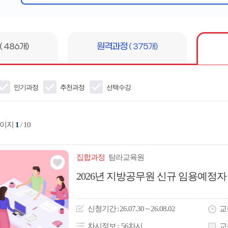
심
어
입
력
( 486개)
원격과정
( 375개)
인기과정
추천과정
선택수강
페이지
1
/ 10
집합
과정
탐라교육원
관심
2026년 지방공무원 신규 임용예정
아
이
신청
기간
26.07.30 ~ 26.08.02
교
콘
차시정보
56차시
교