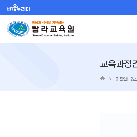
배움누리터
교육과정
과정안내&