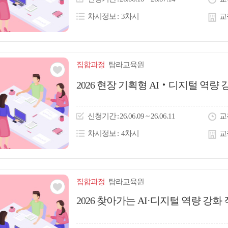
콘
차시정보
3차시
교
집합
과정
탐라교육원
관심
2026 현장 기획형 AI‧디지털 역
아
이
신청
기간
26.06.09 ~ 26.06.11
교
콘
차시정보
4차시
교
집합
과정
탐라교육원
관심
2026 찾아가는 AI·디지털 역량 강
아