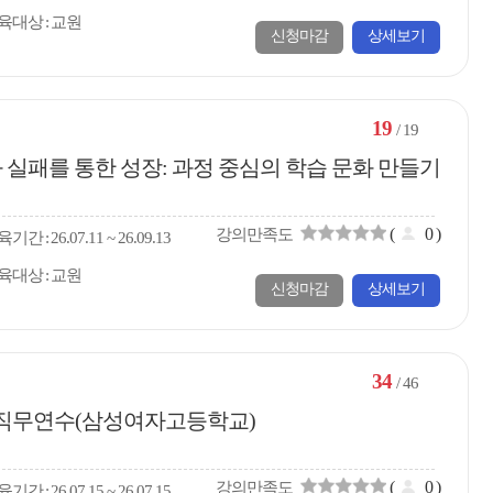
육대상
교원
신청마감
상세보기
19
/ 19
과 실패를 통한 성장: 과정 중심의 학습 문화 만들기
(
0
)
강의만족도
육
기간
26.07.11 ~ 26.09.13
육대상
교원
신청마감
상세보기
34
/ 46
강화 직무연수(삼성여자고등학교)
(
0
)
강의만족도
육
기간
26.07.15 ~ 26.07.15