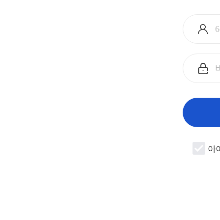
아
이
디
입
비
력
밀
번
호
입
력
아