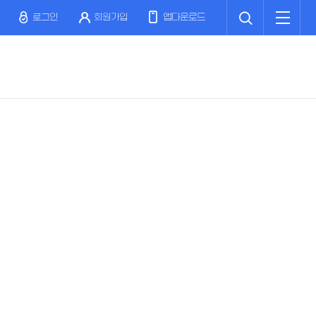
검
전
색
체
로그인
회원가입
앱다운로드
메
뉴