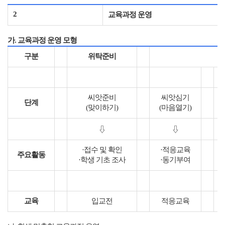
2
교육과정 운영
가
.
교육과정 운영 모형
구분
위탁준비
씨앗준비
씨앗심기
단계
(
맞이하기
)
(
마음열기
)
⇩
⇩
·
접수 및 확인
·
적응교육
주요활동
·
학생 기초 조사
·
동기부여
교육
입교전
적응교육