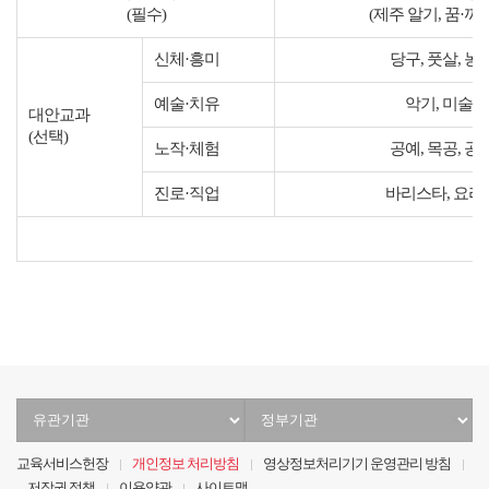
(
필수
)
(
제주 알기
,
꿈
·
끼 
신체
·
흥미
당구
,
풋살
,
농
예술
·
치유
악기
,
미술
,
대안교과
(
선택
)
노작
·
체험
공예
,
목공
,
공
진로
·
직업
바리스타
,
요리
유
정
관
부
기
기
교육서비스헌장
개인정보 처리방침
영상정보처리기기 운영관리 방침
관
관
저작권 정책
이용약관
사이트맵