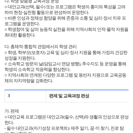
나
.
학생 맞춤형 교육과정 운영
○ 대안교과
(
선택
,
필수
)
또는 프로그램은 학생의 흥미와 특성을 고려
하여 현장
·
실천형 활동으로 편성하여 운영한다
.
○ 바른 인성과 정체성 함양을 위해 존중과 소통 및 심리
·
정서 치유 프
로그램을 운영한다
.
○ 학생참여 및 삶의 능동적 실천을 위해 지역사회의 인적
·
물적 자원을
최대한 활용한다
.
다
.
총체적
·
통합적 관점에서의 학생 관리
○ 학생
,
학부모
(
보호자
)
교육 및 심리
·
정서 지원을 통해 가정의 건강한
성장을 지원한다
.
○ 소속학교 방문의 날
(
담임교사 면담 병행
),
추수지도 등 운영을 통해
학생의 소속학교 적응력을 향상한다
.
○ 지역사회와 연계된 다양한 프로그램 및 동반자 지원으로 교육공동
체의 자치역량을 강화한다
.
3
편제 및 교육과정 편성
가
.
편제
○ 대안교육 프로그램은 대안교과
(
필수
,
선택
)
와 생활과 인성으로 편성
한다
.
-
필수 대안교과
(
자기성장 프로젝트
):
제주 알기
,
꿈
·
끼 찾기
,
진로 탐