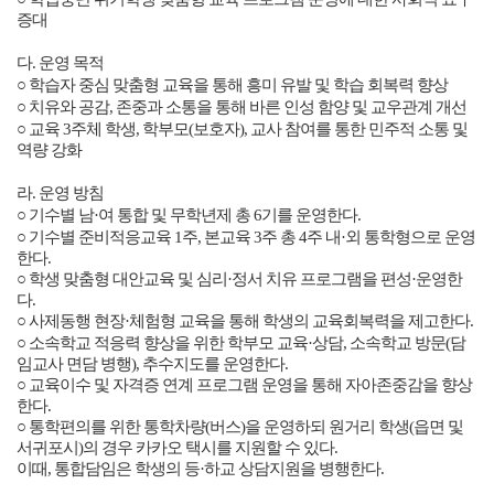
○ 학업중단 위기학생 맞춤형 교육 프로그램 운영에 대한 사회적 요구
증대
다
.
운영 목적
○ 학습자 중심 맞춤형 교육을 통해 흥미 유발 및 학습 회복력 향상
○ 치유와 공감
,
존중과 소통을 통해 바른 인성 함양 및 교우관계 개선
○ 교육
3
주체 학생
,
학부모
(
보호자
),
교사 참여를 통한 민주적 소통 및
역량 강화
라
.
운영 방침
○ 기수별 남
·
여 통합 및 무학년제 총
6
기를 운영한다
.
○ 기수별 준비적응교육
1
주
,
본교육
3
주 총
4
주 내
·
외 통학형으로 운영
한다
.
○ 학생 맞춤형 대안교육 및 심리
·
정서 치유 프로그램을 편성
·
운영한
다
.
○ 사제동행 현장
·
체험형 교육을 통해 학생의 교육회복력을 제고한다
.
○ 소속학교 적응력 향상을 위한 학부모 교육
·
상담
,
소속학교 방문
(
담
임교사 면담 병행
),
추수지도를 운영한다
.
○ 교육이수 및 자격증 연계 프로그램 운영을 통해 자아존중감을 향상
한다
.
○ 통학편의를 위한 통학차량
(
버스
)
을 운영하되 원거리 학생
(
읍면 및
서귀포시
)
의 경우 카카오 택시를 지원할 수 있다
.
이때
,
통합담임은 학생의 등
·
하교 상담지원을 병행한다
.