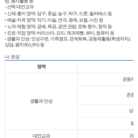
방
,
행사활동 등
-
선택 대안교과
‣ 신체
·
흥미 영역
:
당구
,
풋살
,
농구
,
탁구
,
드론
,
필라테스 등
‣ 예술
·
치유 영역
:
악기
,
미술
,
연극
,
원예
,
보컬
,
사진 등
‣ 노작
·
체험 영역
:
공예
,
목공
,
공연 관람
,
문화 향수
,
창작 등
‣ 진로
·
직업 영역
:
바리스타
,
요리
,
제과제빵
,
뷰티
,
컴퓨터 등
-
생활과 인성
:
인성수련
,
가족캠프
,
관계회복
,
공동체활동
(
학생자치
),
상담
,
몸치유(난타) 등
나
.
편성
영역
공동체
존중과
생활과 인성
상담
몸치
대안교과
자기